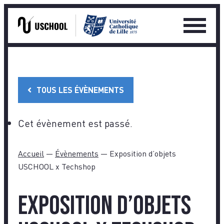
Ouvrir
le
Skip
menu
to
princip
content
TOUS LES ÉVÈNEMENTS
Cet évènement est passé.
Accueil
—
Évènements
—
Exposition d’objets
USCHOOL x Techshop
Exposition d’objets