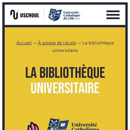
Ouvrir
le
Skip
menu
to
Accueil
—
À propos de l’école
—
La bibliothèque
princip
content
universitaire
La bibliothèque
universitaire