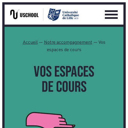
Ouvrir
le
Skip
menu
to
Accueil
—
Notre accompagnement
—
Vos
princip
content
espaces de cours
Vos espaces
de cours