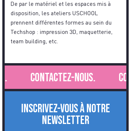
De par le matériel et les espaces mis à
disposition, les ateliers USCHOOL
prennent différentes formes au sein du
Techshop : impression 3D, maquetterie,
team building, etc.
.
Contactez-nous.
Cont
INSCRIVEZ-VOUS À NOTRE
NEWSLETTER