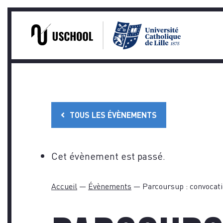
PR
Skip
to
content
TOUS LES ÉVÈNEMENTS
Cet évènement est passé.
Accueil
—
Évènements
—
Parcoursup : convocati