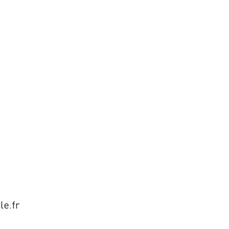
US
le.fr