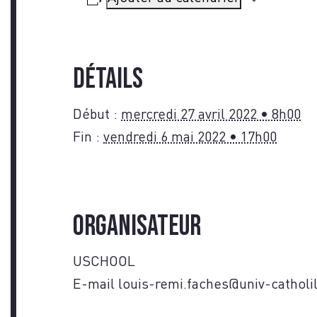
NO
Détails
Début :
mercredi 27 avril 2022 • 8h00
Fin :
vendredi 6 mai 2022 • 17h00
Organisateur
USCHOOL
E-mail
louis-remi.faches@univ-catholil