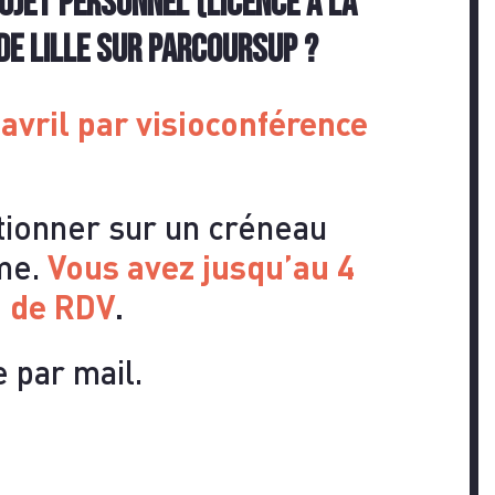
TEZ-
ojet Personnel (Licence à la
de Lille sur Parcoursup ?
 avril par visioconférence
itionner sur un créneau
rme.
Vous avez
jusqu’au 4
u de RDV
.
 par mail.