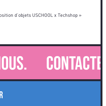
osition d’objets USCHOOL x Techshop
»
Contactez-nou
R