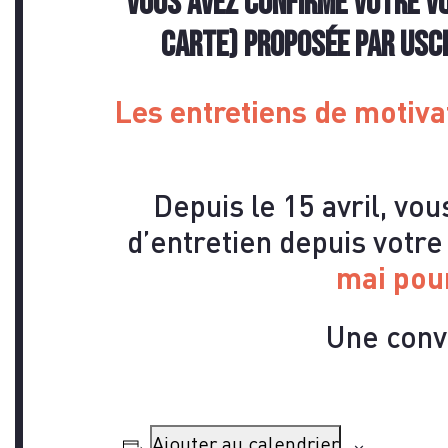
CO
Vous avez confirmé votre vœ
carte) proposée par USCH
Les entretiens de motiva
Depuis le 15 avril, vo
d’entretien depuis votr
mai pou
Une convo
Ajouter au calendrier