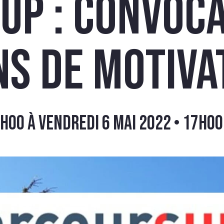
up : convoca
MOIG
ns de motiva
8h00
à
vendredi 6 mai 2022 • 17h00