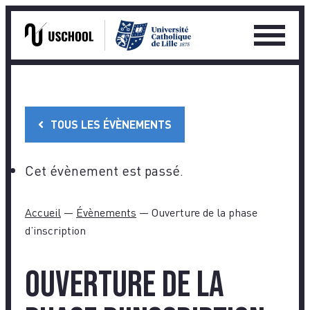
Ouvrir
le
Skip
menu
to
princip
content
TOUS LES ÉVÈNEMENTS
Cet évènement est passé.
Accueil
—
Évènements
—
Ouverture de la phase
d’inscription
Ouverture de la