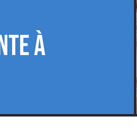
nte à
MOIG