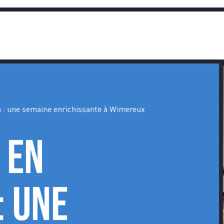
ATIQ
 : une semaine enrichissante à Wimereux
 en
: une