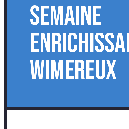
semaine
enrichissa
TÉ
Wimereux