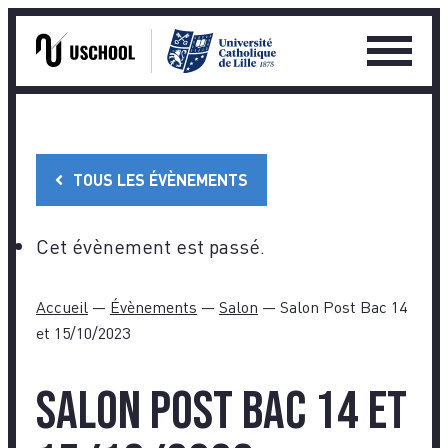
Ouvrir
le
Skip
menu
to
princip
content
TOUS LES ÉVÈNEMENTS
Cet évènement est passé.
Accueil
—
Évènements
—
Salon
—
Salon Post Bac 14
et 15/10/2023
Salon Post Bac 14 et