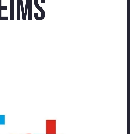
Reims
-