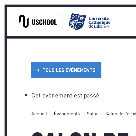
PRA
Skip
to
content
TOUS LES ÉVÈNEMENTS
TÉM
Cet évènement est passé.
Accueil
—
Évènements
—
Salon
—
Salon de l’étu