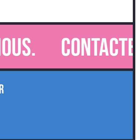
s.
Contactez-n
R