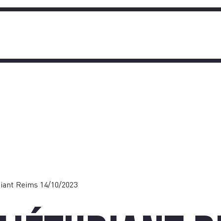
TIQUE
OIGNA
diant Reims 14/10/2023