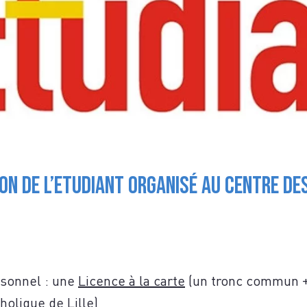
S
n de l’Etudiant organisé au Centre des
TACTE
rsonnel : une
Licence à la carte
(un tronc commun + 
holique de Lille)