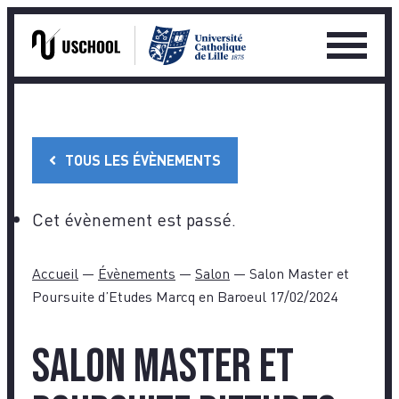
Ouvrir
le
Skip
menu
to
princip
content
TOUS LES ÉVÈNEMENTS
Cet évènement est passé.
Accueil
—
Évènements
—
Salon
—
Salon Master et
Poursuite d’Etudes Marcq en Baroeul 17/02/2024
Salon Master et