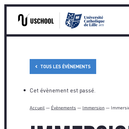
PRA
Skip
to
content
TOUS LES ÉVÈNEMENTS
Cet évènement est passé.
Accueil
—
Évènements
—
Immersion
—
Immersio