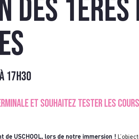
OIGN
n des 1ères 
es
CRIVE
à
17h30
ERMINALE ET SOUHAITEZ TESTER LES COURS 
nt de USCHOOL, lors de notre immersion !
L’objec