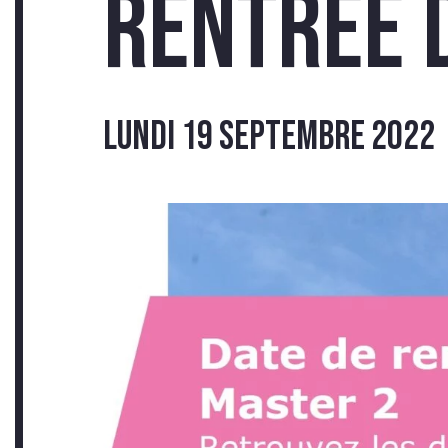
TÉM
Rentrée 
lundi 19 septembre 2022
INS