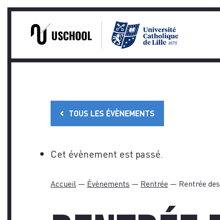
PRA
Skip
to
content
TOUS LES ÉVÈNEMENTS
Cet évènement est passé.
Accueil
—
Évènements
—
Rentrée
—
Rentrée des