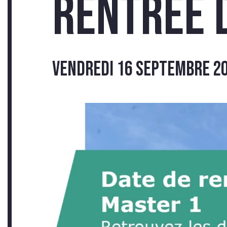
TÉM
Rentrée 
vendredi 16 septembre 2
INS