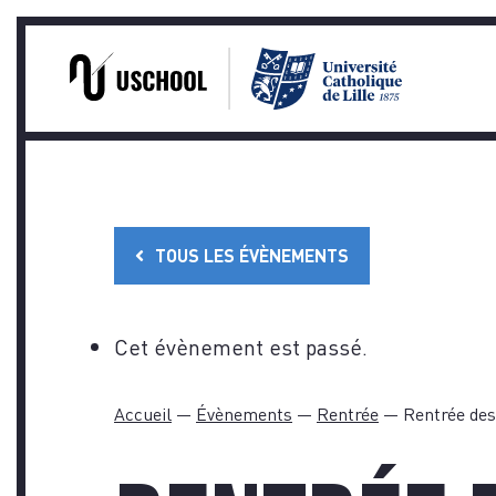
PRA
Skip
to
content
TOUS LES ÉVÈNEMENTS
Cet évènement est passé.
Accueil
—
Évènements
—
Rentrée
—
Rentrée des