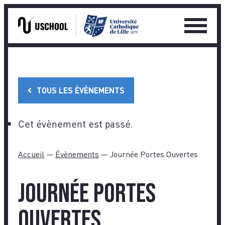
Ouvrir
le
Skip
menu
to
princip
content
TOUS LES ÉVÈNEMENTS
Cet évènement est passé.
Accueil
—
Évènements
—
Journée Portes Ouvertes
Journée Portes
Ouvertes