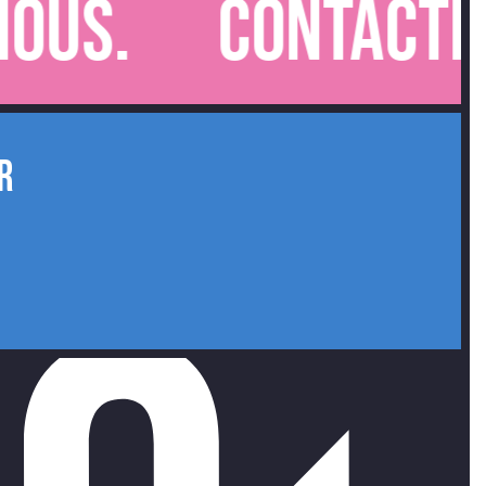
s.
Contactez-n
R