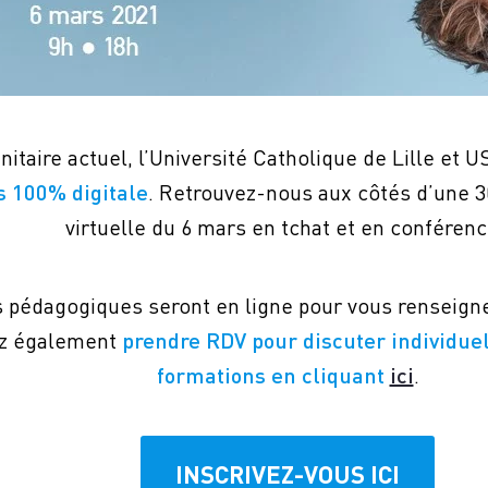
S
itaire actuel, l’Université Catholique de Lille et
s 100% digitale
. Retrouvez-nous aux côtés d’une 3
virtuelle du 6 mars en tchat et en conférenc
TACTE
 pédagogiques seront en ligne pour vous renseigner
ez également
prendre RDV pour discuter individue
formations en cliquant
ici
.
INSCRIVEZ-VOUS ICI