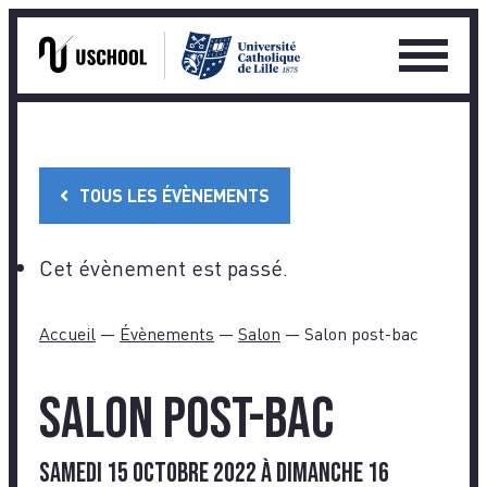
Ouvrir
le
Skip
menu
to
princip
content
TOUS LES ÉVÈNEMENTS
Cet évènement est passé.
Accueil
—
Évènements
—
Salon
—
Salon post-bac
Salon post-bac
samedi 15 octobre 2022
à
dimanche 16