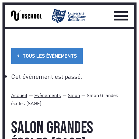
Ouvrir
le
Skip
menu
to
princip
content
TOUS LES ÉVÈNEMENTS
Cet évènement est passé.
Accueil
—
Évènements
—
Salon
—
Salon Grandes
écoles (SAGE)
Salon Grandes