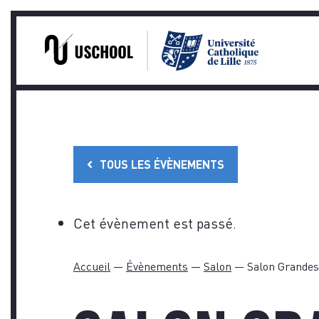
PRA
Skip
to
content
TOUS LES ÉVÈNEMENTS
TÉM
Cet évènement est passé.
Accueil
—
Évènements
—
Salon
—
Salon Grandes