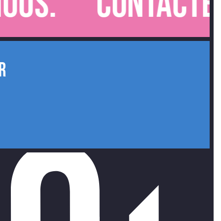
s.
Contactez-n
R