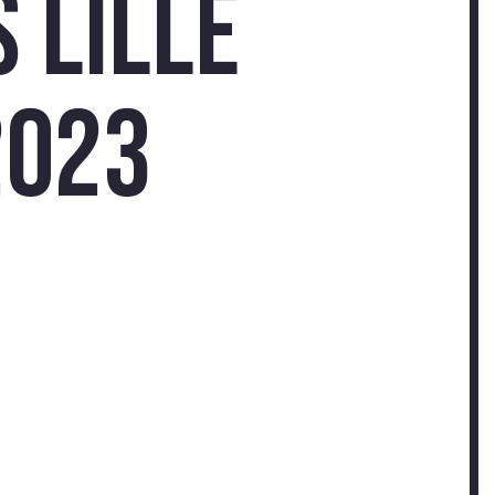
 Lille
2023
-