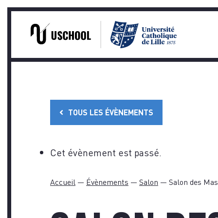
PRA
Skip
to
content
TOUS LES ÉVÈNEMENTS
TÉM
Cet évènement est passé.
Accueil
—
Évènements
—
Salon
—
Salon des Mas