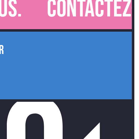
.
Contactez-no
R