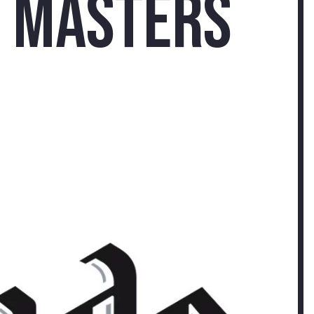
t Masters
-