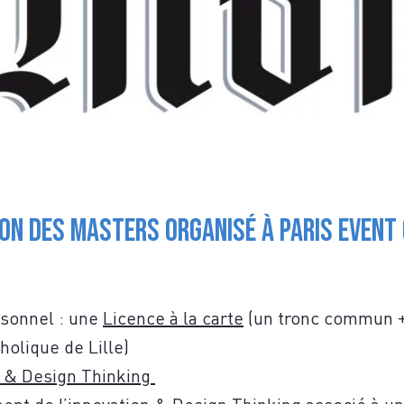
S
n des Masters organisé à Paris Event C
TACTE
rsonnel : une
Licence à la carte
(un tronc commun + 
holique de Lille)
 & Design Thinking
nt de l’innovation & Design Thinking associé à u