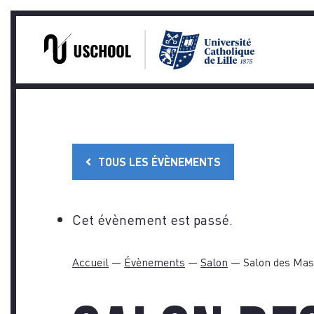
PRA
Skip
to
content
TOUS LES ÉVÈNEMENTS
TÉM
Cet évènement est passé.
Accueil
—
Évènements
—
Salon
—
Salon des Mas