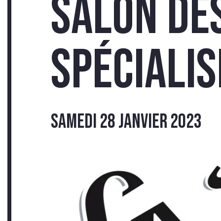
Salon de
Spécialis
INS
samedi 28 janvier 2023