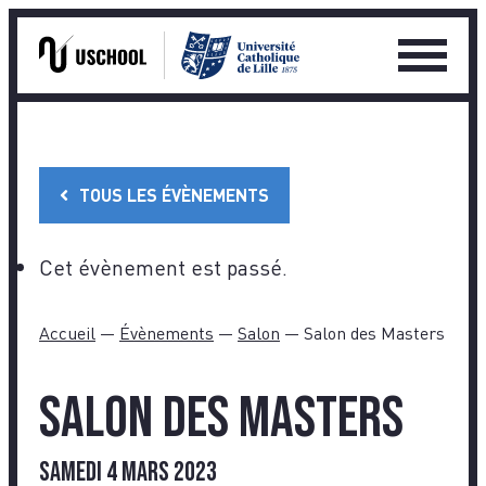
Ouvrir
le
Skip
menu
to
princip
content
TOUS LES ÉVÈNEMENTS
Cet évènement est passé.
Accueil
—
Évènements
—
Salon
—
Salon des Masters
Salon des Masters
samedi 4 mars 2023