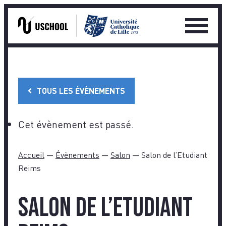
Ouvrir
le
Skip
menu
to
princip
content
TOUS LES ÉVÈNEMENTS
Cet évènement est passé.
Accueil
—
Évènements
—
Salon
—
Salon de l’Etudiant
Reims
Salon de l’Etudiant