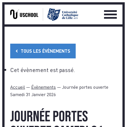
Ouvrir
le
Skip
menu
to
princip
content
TOUS LES ÉVÈNEMENTS
Cet évènement est passé.
Accueil
—
Évènements
—
Journée portes ouverte
Samedi 31 Janvier 2026
Journée portes