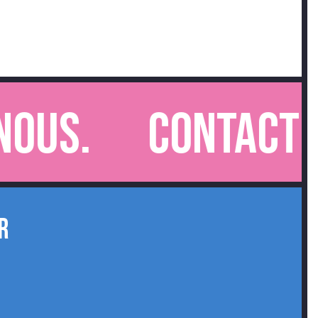
s.
Contactez-n
R