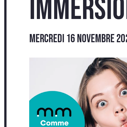
TÉ
Immersio
mercredi 16 novembre 202