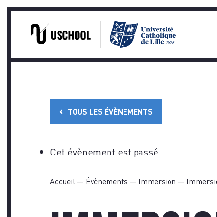
PRA
Skip
to
content
TOUS LES ÉVÈNEMENTS
Cet évènement est passé.
Accueil
—
Évènements
—
Immersion
—
Immersio