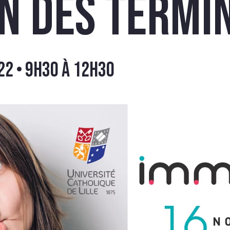
MOIGN
n des Termi
2 • 9h30
à
12h30