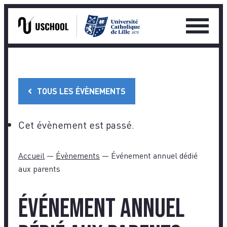
Ouvrir
le
Skip
menu
to
princip
content
TOUS LES ÉVÈNEMENTS
Cet évènement est passé.
Accueil
—
Évènements
—
Événement annuel dédié
aux parents
Événement annuel