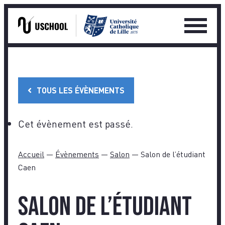
Ouvrir
le
Skip
menu
to
princip
content
TOUS LES ÉVÈNEMENTS
Cet évènement est passé.
Accueil
—
Évènements
—
Salon
—
Salon de l’étudiant
Caen
Salon de l’étudiant