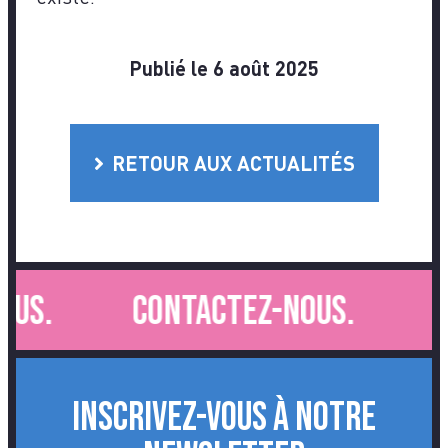
Publié le 6 août 2025
RETOUR AUX ACTUALITÉS
s.
Contactez-nous.
Co
INSCRIVEZ-VOUS À NOTRE